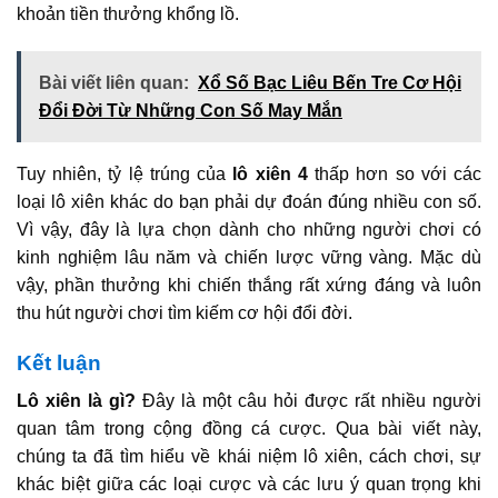
khoản tiền thưởng khổng lồ.
Bài viết liên quan:
Xổ Số Bạc Liêu Bến Tre Cơ Hội
Đổi Đời Từ Những Con Số May Mắn
Tuy nhiên, tỷ lệ trúng của
lô xiên 4
thấp hơn so với các
loại lô xiên khác do bạn phải dự đoán đúng nhiều con số.
Vì vậy, đây là lựa chọn dành cho những người chơi có
kinh nghiệm lâu năm và chiến lược vững vàng. Mặc dù
vậy, phần thưởng khi chiến thắng rất xứng đáng và luôn
thu hút người chơi tìm kiếm cơ hội đổi đời.
Kết luận
Lô xiên là gì?
Đây là một câu hỏi được rất nhiều người
quan tâm trong cộng đồng cá cược. Qua bài viết này,
chúng ta đã tìm hiểu về khái niệm lô xiên, cách chơi, sự
khác biệt giữa các loại cược và các lưu ý quan trọng khi