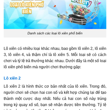
Danh sách các loại lô xiên phổ biến
Lô xiên có nhiều loại khác nhau, bao gồm lô xiên 2, lô xiên
3, lô xiên 4, và thậm chí là lô xiên 5. Mỗi loại sẽ có cách
chơi và tỷ lệ trả thưởng khác nhau. Dưới đây là một số loại
lô xiên phổ biến mà người chơi thường gặp:
Lô xiên 2
Lô xiên 2 là hình thức cơ bản nhất của lô xiên. Trong đó,
người chơi sẽ chọn hai con số và kết hợp chúng lại để tạo
thành một cược duy nhất. Nếu cả hai con số này trúng
trong kỳ quay xổ số, bạn sẽ nhận được tiền thưởng. Tỷ lệ