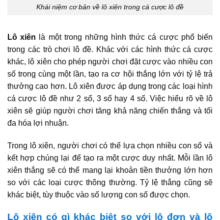
Khái niệm cơ bản về lô xiên trong cá cược lô đề
Lô xiên
là một trong những hình thức cá cược phổ biến
trong các trò chơi lô đề. Khác với các hình thức cá cược
khác, lô xiên cho phép người chơi đặt cược vào nhiều con
số trong cùng một lần, tạo ra cơ hội thắng lớn với tỷ lệ trả
thưởng cao hơn. Lô xiên được áp dụng trong các loại hình
cá cược lô đề như 2 số, 3 số hay 4 số. Việc hiểu rõ về lô
xiên sẽ giúp người chơi tăng khả năng chiến thắng và tối
đa hóa lợi nhuận.
Trong lô xiên, người chơi có thể lựa chọn nhiều con số và
kết hợp chúng lại để tạo ra một cược duy nhất. Mỗi lần lô
xiên thắng sẽ có thể mang lại khoản tiền thưởng lớn hơn
so với các loại cược thông thường. Tỷ lệ thắng cũng sẽ
khác biệt, tùy thuộc vào số lượng con số được chọn.
Lô xiên có gì khác biệt so với lô đơn và lô