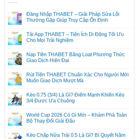
Đăng Nhập THABET – Giải Pháp Sửa Lỗi
Thường Gặp Giúp Truy Cập Ổn Định
Tải App THABET – Tiện Ích Di Động Tối Ưu
Cho Mọi Trải Nghiệm
Nạp Tiền THABET Bằng Loạt Phương Thức
Giao Dịch Hiện Đại
Rút Tiền THABET Chuẩn Xác Cho Người Mới
Muốn Giao Dịch Mượt Mà
Kèo 0.75 (3/4) Là Gì? Điểm Mạnh Khiến Kèo
3/4 Được Ưa Chuộng
World Cup 2026 Có Gì Mới – Khám Phá Toàn
Bộ Thay Đổi Giải Đấu
Kèo Chấp Nửa Trái 0.5 Là Gì? Bí Quyết Nằm