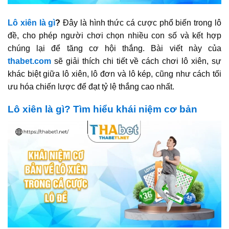
Lô xiên là gì
?
Đây là hình thức cá cược phổ biến trong lô
đề, cho phép người chơi chọn nhiều con số và kết hợp
chúng lại để tăng cơ hội thắng. Bài viết này của
thabet.com
sẽ giải thích chi tiết về cách chơi lô xiên, sự
khác biệt giữa lô xiên, lô đơn và lô kép, cũng như cách tối
ưu hóa chiến lược để đạt tỷ lệ thắng cao nhất.
Lô xiên là gì? Tìm hiểu khái niệm cơ bản