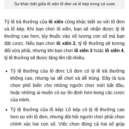
Sự khác biệt giữa lô xiên lô đơn và lô kép trong cá cược
Tỷ lệ trả thưởng của
lô xiên
cũng khác biệt so với lô đơn
và lô kép. Khi bạn chơi lô xiên, bạn sẽ nhận được tỷ lệ
thưởng cao hơn, tùy thuộc vào số lượng con số mà bạn
đặt cược. Nếu bạn chơi
lô xiên 2
, tỷ lệ thưởng sẽ tương
đối vừa phải, nhưng khi bạn chơi
lô xiên 3
hoặc
lô xiên 4
,
tỷ lệ thưởng sẽ được tăng lên rất nhiều.
Tỷ lệ thưởng của lô đơn: Lô đơn có tỷ lệ trả thưởng
không cao, nhưng lại dễ chơi và dễ trúng. Đây là lựa
chọn phổ biến cho những người chơi mới bắt đầu,
hoặc những ai muốn có sự ổn định hơn trong các cược
của mình.
Tỷ lệ thưởng của lô kép: Lô kép có tỷ lệ thưởng cao
hơn so với lô đơn, nhưng đòi hỏi người chơi phải chọn
chính xác hai con số. Việc chọn đúng cả hai số giúp