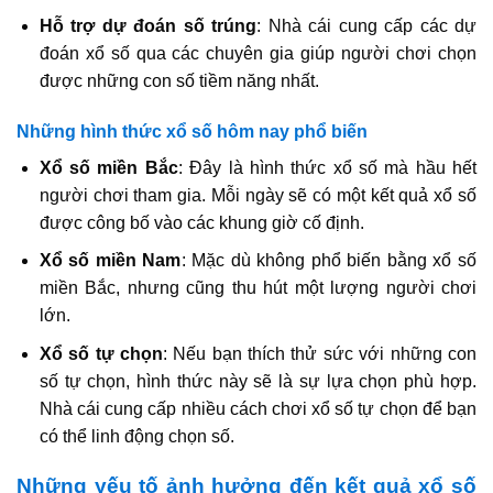
Hỗ trợ dự đoán số trúng
: Nhà cái cung cấp các dự
đoán xổ số qua các chuyên gia giúp người chơi chọn
được những con số tiềm năng nhất.
Những hình thức xổ số hôm nay phổ biến
Xổ số miền Bắc
: Đây là hình thức xổ số mà hầu hết
người chơi tham gia. Mỗi ngày sẽ có một kết quả xổ số
được công bố vào các khung giờ cố định.
Xổ số miền Nam
: Mặc dù không phổ biến bằng xổ số
miền Bắc, nhưng cũng thu hút một lượng người chơi
lớn.
Xổ số tự chọn
: Nếu bạn thích thử sức với những con
số tự chọn, hình thức này sẽ là sự lựa chọn phù hợp.
Nhà cái cung cấp nhiều cách chơi xổ số tự chọn để bạn
có thể linh động chọn số.
Những yếu tố ảnh hưởng đến kết quả xổ số