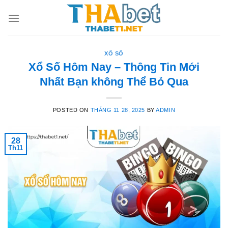
Skip
to
content
XỔ SỐ
Xổ Số Hôm Nay – Thông Tin Mới
Nhất Bạn không Thể Bỏ Qua
POSTED ON
THÁNG 11 28, 2025
BY
ADMIN
28
Th11