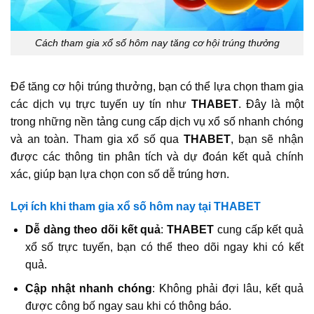
Cách tham gia xổ số hôm nay tăng cơ hội trúng thưởng
Để tăng cơ hội trúng thưởng, bạn có thể lựa chọn tham gia
các dịch vụ trực tuyến uy tín như
THABET
. Đây là một
trong những nền tảng cung cấp dịch vụ xổ số nhanh chóng
và an toàn. Tham gia xổ số qua
THABET
, bạn sẽ nhận
được các thông tin phân tích và dự đoán kết quả chính
xác, giúp bạn lựa chọn con số dễ trúng hơn.
Lợi ích khi tham gia xổ số hôm nay tại THABET
Dễ dàng theo dõi kết quả
:
THABET
cung cấp kết quả
xổ số trực tuyến, bạn có thể theo dõi ngay khi có kết
quả.
Cập nhật nhanh chóng
: Không phải đợi lâu, kết quả
được công bố ngay sau khi có thông báo.